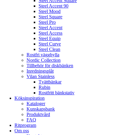
Steel Accent Square
Steel Accent 90
Steel Mood
Steel Square
Steel Pro
Steel Accent
Steel Access
Steel Equip
Steel Curve
Steel Clean
Rostfri vägghylla
Nordic Collection
Tillbehör för diskbänken
Inredningsplåt
Vilan Stainless
Tvättbänkar
Rubin
Rostfritt bänkstativ
Köksinspiration
Kataloger
Kunskapsbank
Produktvård
FAQ
Ritprogram
Om oss