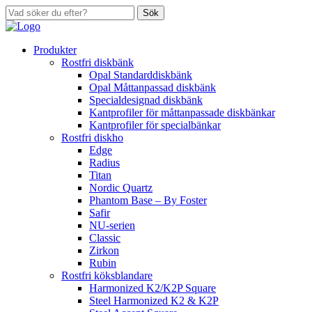
Sök
Produkter
Rostfri diskbänk
Opal Standarddiskbänk
Opal Måttanpassad diskbänk
Specialdesignad diskbänk
Kantprofiler för måttanpassade diskbänkar
Kantprofiler för specialbänkar
Rostfri diskho
Edge
Radius
Titan
Nordic Quartz
Phantom Base – By Foster
Safir
NU-serien
Classic
Zirkon
Rubin
Rostfri köksblandare
Harmonized K2/K2P Square
Steel Harmonized K2 & K2P