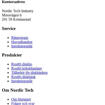
Kontorsadress
Nordic Tech Industry
Mossvägen 6
291 59 Kristianstad
Service
Ritprogram
Huvudkatalog
Inredningsplåt
Produkter
Rostfri diskho
Rostfri köksblandare
Tillbehör för diskbänken
Rostfri diskbänk
Inredningsplåt
Om Nordic Tech
Om företaget
Frågor och svar