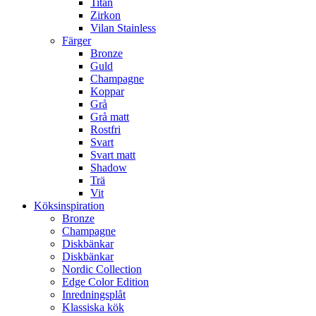
Titan
Zirkon
Vilan Stainless
Färger
Bronze
Guld
Champagne
Koppar
Grå
Grå matt
Rostfri
Svart
Svart matt
Shadow
Trä
Vit
Köksinspiration
Bronze
Champagne
Diskbänkar
Diskbänkar
Nordic Collection
Edge Color Edition
Inredningsplåt
Klassiska kök