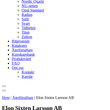
Nordic Quartz
NU-serien
Opal Standard
Radius
Safir
Svart
Tillbehör
Titan
Zirkon
Ritprogram
Kataloger
Återförsäljare
Kunskapsbank
Produktvård
FAQ
Om oss
Kontakt
Karriär
Hem
|
Återförsäljare
|
Elon Sixten Larsson AB
Elon Sixten Larsson AB