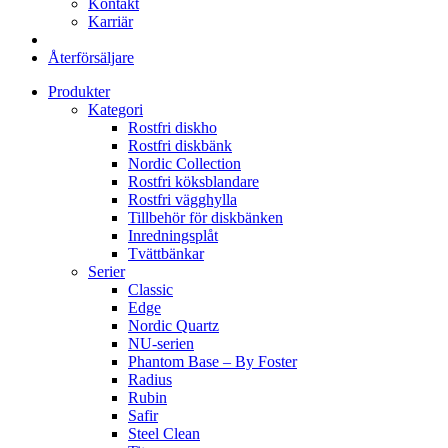
Kontakt
Karriär
Återförsäljare
Produkter
Kategori
Rostfri diskho
Rostfri diskbänk
Nordic Collection
Rostfri köksblandare
Rostfri vägghylla
Tillbehör för diskbänken
Inredningsplåt
Tvättbänkar
Serier
Classic
Edge
Nordic Quartz
NU-serien
Phantom Base – By Foster
Radius
Rubin
Safir
Steel Clean