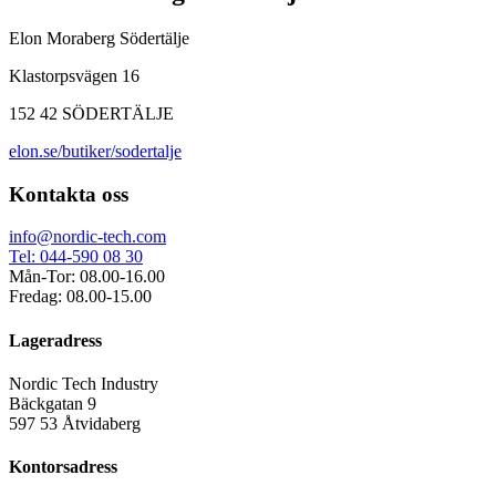
Elon Moraberg Södertälje
Klastorpsvägen 16
152 42 SÖDERTÄLJE
elon.se/butiker/sodertalje
Kontakta oss
info@nordic-tech.com
Tel: 044-590 08 30
Mån-Tor: 08.00-16.00
Fredag: 08.00-15.00
Lageradress
Nordic Tech Industry
Bäckgatan 9
597 53 Åtvidaberg
Kontorsadress