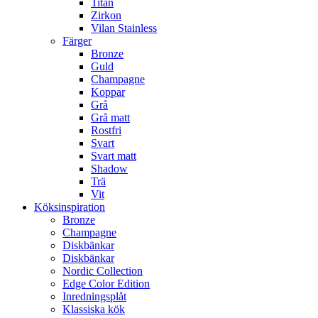
Titan
Zirkon
Vilan Stainless
Färger
Bronze
Guld
Champagne
Koppar
Grå
Grå matt
Rostfri
Svart
Svart matt
Shadow
Trä
Vit
Köksinspiration
Bronze
Champagne
Diskbänkar
Diskbänkar
Nordic Collection
Edge Color Edition
Inredningsplåt
Klassiska kök