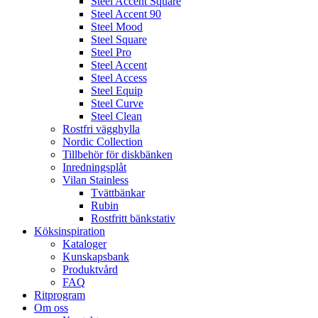
Steel Accent Square
Steel Accent 90
Steel Mood
Steel Square
Steel Pro
Steel Accent
Steel Access
Steel Equip
Steel Curve
Steel Clean
Rostfri vägghylla
Nordic Collection
Tillbehör för diskbänken
Inredningsplåt
Vilan Stainless
Tvättbänkar
Rubin
Rostfritt bänkstativ
Köksinspiration
Kataloger
Kunskapsbank
Produktvård
FAQ
Ritprogram
Om oss