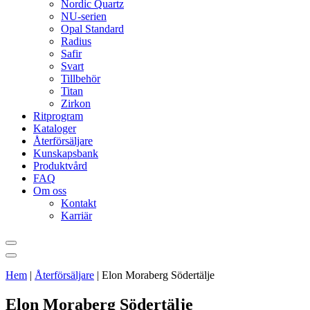
Nordic Quartz
NU-serien
Opal Standard
Radius
Safir
Svart
Tillbehör
Titan
Zirkon
Ritprogram
Kataloger
Återförsäljare
Kunskapsbank
Produktvård
FAQ
Om oss
Kontakt
Karriär
Hem
|
Återförsäljare
|
Elon Moraberg Södertälje
Elon Moraberg Södertälje