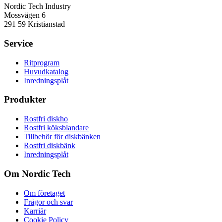
Nordic Tech Industry
Mossvägen 6
291 59 Kristianstad
Service
Ritprogram
Huvudkatalog
Inredningsplåt
Produkter
Rostfri diskho
Rostfri köksblandare
Tillbehör för diskbänken
Rostfri diskbänk
Inredningsplåt
Om Nordic Tech
Om företaget
Frågor och svar
Karriär
Cookie Policy