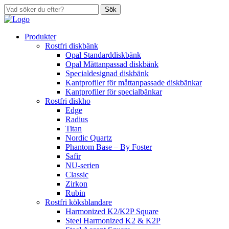
Sök
Produkter
Rostfri diskbänk
Opal Standarddiskbänk
Opal Måttanpassad diskbänk
Specialdesignad diskbänk
Kantprofiler för måttanpassade diskbänkar
Kantprofiler för specialbänkar
Rostfri diskho
Edge
Radius
Titan
Nordic Quartz
Phantom Base – By Foster
Safir
NU-serien
Classic
Zirkon
Rubin
Rostfri köksblandare
Harmonized K2/K2P Square
Steel Harmonized K2 & K2P