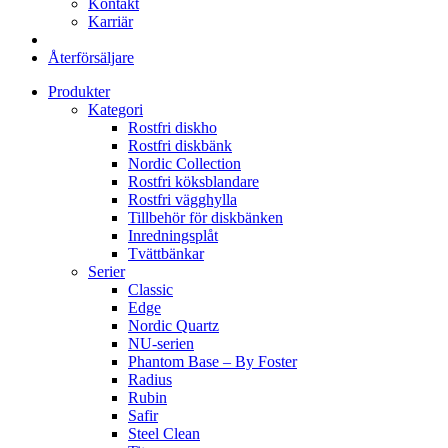
Kontakt
Karriär
Återförsäljare
Produkter
Kategori
Rostfri diskho
Rostfri diskbänk
Nordic Collection
Rostfri köksblandare
Rostfri vägghylla
Tillbehör för diskbänken
Inredningsplåt
Tvättbänkar
Serier
Classic
Edge
Nordic Quartz
NU-serien
Phantom Base – By Foster
Radius
Rubin
Safir
Steel Clean