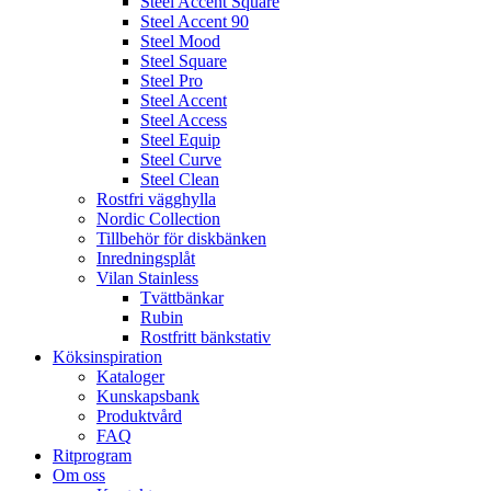
Steel Accent Square
Steel Accent 90
Steel Mood
Steel Square
Steel Pro
Steel Accent
Steel Access
Steel Equip
Steel Curve
Steel Clean
Rostfri vägghylla
Nordic Collection
Tillbehör för diskbänken
Inredningsplåt
Vilan Stainless
Tvättbänkar
Rubin
Rostfritt bänkstativ
Köksinspiration
Kataloger
Kunskapsbank
Produktvård
FAQ
Ritprogram
Om oss