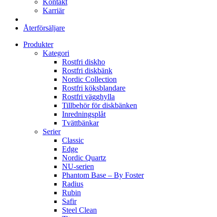
Kontakt
Karriär
Återförsäljare
Produkter
Kategori
Rostfri diskho
Rostfri diskbänk
Nordic Collection
Rostfri köksblandare
Rostfri vägghylla
Tillbehör för diskbänken
Inredningsplåt
Tvättbänkar
Serier
Classic
Edge
Nordic Quartz
NU-serien
Phantom Base – By Foster
Radius
Rubin
Safir
Steel Clean