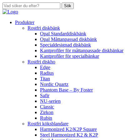
Sök
Produkter
Rostfri diskbänk
Opal Standarddiskbänk
Opal Måttanpassad diskbänk
Specialdesignad diskbänk
Kantprofiler för måttanpassade diskbänkar
Kantprofiler för specialbänkar
Rostfri diskho
Edge
Radius
Titan
Nordic Quartz
Phantom Base – By Foster
Safir
NU-serien
Classic
Zirkon
Rubin
Rostfri köksblandare
Harmonized K2/K2P Square
Steel Harmonized K2 & K2P