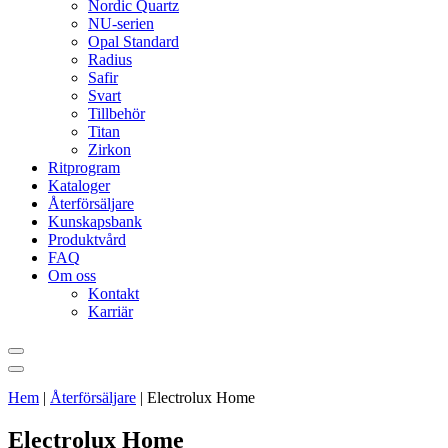
Nordic Quartz
NU-serien
Opal Standard
Radius
Safir
Svart
Tillbehör
Titan
Zirkon
Ritprogram
Kataloger
Återförsäljare
Kunskapsbank
Produktvård
FAQ
Om oss
Kontakt
Karriär
Hem
|
Återförsäljare
|
Electrolux Home
Electrolux Home