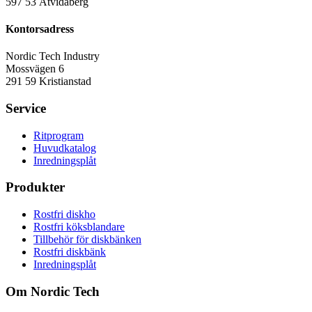
597 53 Åtvidaberg
Kontorsadress
Nordic Tech Industry
Mossvägen 6
291 59 Kristianstad
Service
Ritprogram
Huvudkatalog
Inredningsplåt
Produkter
Rostfri diskho
Rostfri köksblandare
Tillbehör för diskbänken
Rostfri diskbänk
Inredningsplåt
Om Nordic Tech