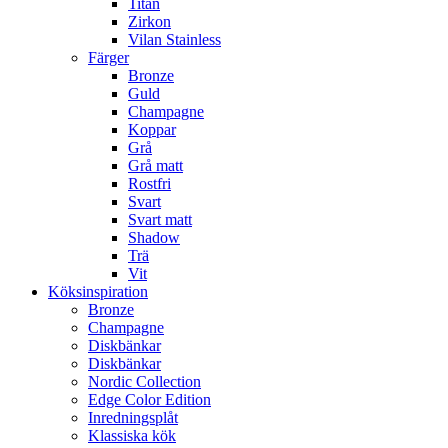
Titan
Zirkon
Vilan Stainless
Färger
Bronze
Guld
Champagne
Koppar
Grå
Grå matt
Rostfri
Svart
Svart matt
Shadow
Trä
Vit
Köksinspiration
Bronze
Champagne
Diskbänkar
Diskbänkar
Nordic Collection
Edge Color Edition
Inredningsplåt
Klassiska kök