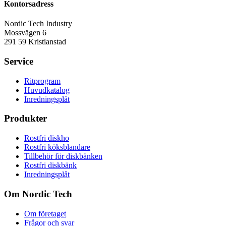
Kontorsadress
Nordic Tech Industry
Mossvägen 6
291 59 Kristianstad
Service
Ritprogram
Huvudkatalog
Inredningsplåt
Produkter
Rostfri diskho
Rostfri köksblandare
Tillbehör för diskbänken
Rostfri diskbänk
Inredningsplåt
Om Nordic Tech
Om företaget
Frågor och svar