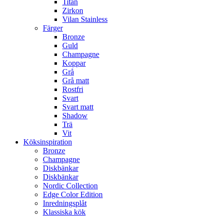
Titan
Zirkon
Vilan Stainless
Färger
Bronze
Guld
Champagne
Koppar
Grå
Grå matt
Rostfri
Svart
Svart matt
Shadow
Trä
Vit
Köksinspiration
Bronze
Champagne
Diskbänkar
Diskbänkar
Nordic Collection
Edge Color Edition
Inredningsplåt
Klassiska kök