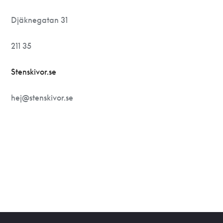
Djäknegatan 31
211 35
Stenskivor.se
hej@stenskivor.se