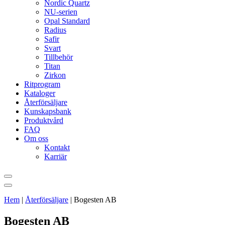
Nordic Quartz
NU-serien
Opal Standard
Radius
Safir
Svart
Tillbehör
Titan
Zirkon
Ritprogram
Kataloger
Återförsäljare
Kunskapsbank
Produktvård
FAQ
Om oss
Kontakt
Karriär
Hem
|
Återförsäljare
|
Bogesten AB
Bogesten AB