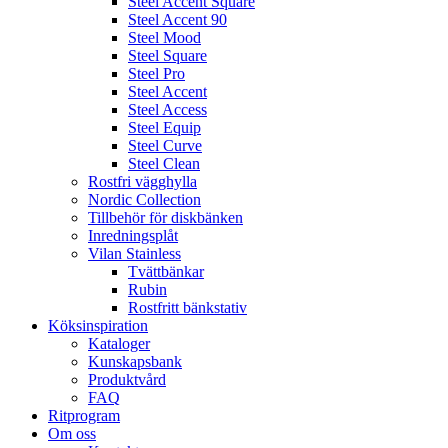
Steel Accent Square
Steel Accent 90
Steel Mood
Steel Square
Steel Pro
Steel Accent
Steel Access
Steel Equip
Steel Curve
Steel Clean
Rostfri vägghylla
Nordic Collection
Tillbehör för diskbänken
Inredningsplåt
Vilan Stainless
Tvättbänkar
Rubin
Rostfritt bänkstativ
Köksinspiration
Kataloger
Kunskapsbank
Produktvård
FAQ
Ritprogram
Om oss