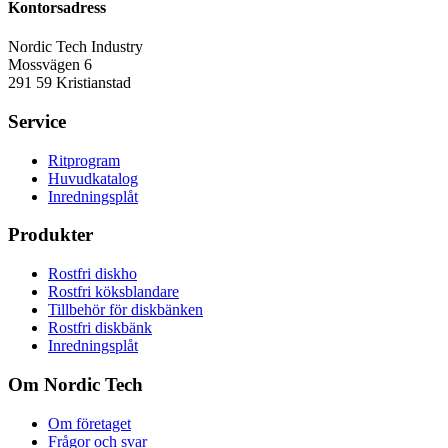
Kontorsadress
Nordic Tech Industry
Mossvägen 6
291 59 Kristianstad
Service
Ritprogram
Huvudkatalog
Inredningsplåt
Produkter
Rostfri diskho
Rostfri köksblandare
Tillbehör för diskbänken
Rostfri diskbänk
Inredningsplåt
Om Nordic Tech
Om företaget
Frågor och svar