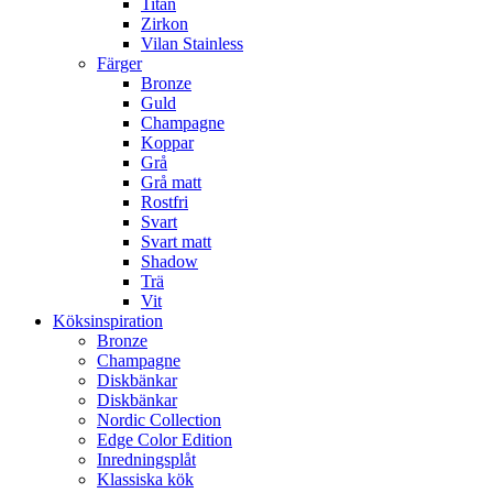
Titan
Zirkon
Vilan Stainless
Färger
Bronze
Guld
Champagne
Koppar
Grå
Grå matt
Rostfri
Svart
Svart matt
Shadow
Trä
Vit
Köksinspiration
Bronze
Champagne
Diskbänkar
Diskbänkar
Nordic Collection
Edge Color Edition
Inredningsplåt
Klassiska kök