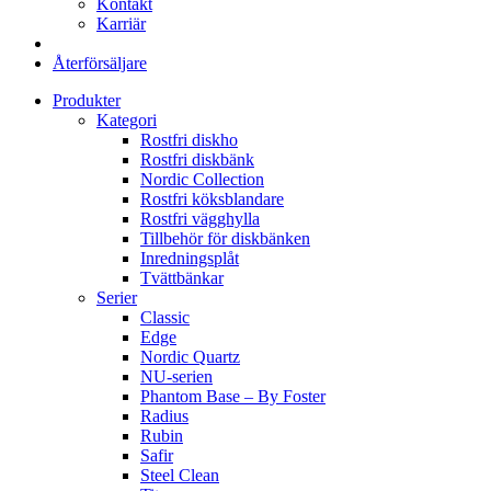
Kontakt
Karriär
Återförsäljare
Produkter
Kategori
Rostfri diskho
Rostfri diskbänk
Nordic Collection
Rostfri köksblandare
Rostfri vägghylla
Tillbehör för diskbänken
Inredningsplåt
Tvättbänkar
Serier
Classic
Edge
Nordic Quartz
NU-serien
Phantom Base – By Foster
Radius
Rubin
Safir
Steel Clean