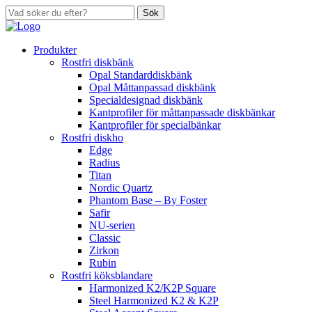
Sök
Produkter
Rostfri diskbänk
Opal Standarddiskbänk
Opal Måttanpassad diskbänk
Specialdesignad diskbänk
Kantprofiler för måttanpassade diskbänkar
Kantprofiler för specialbänkar
Rostfri diskho
Edge
Radius
Titan
Nordic Quartz
Phantom Base – By Foster
Safir
NU-serien
Classic
Zirkon
Rubin
Rostfri köksblandare
Harmonized K2/K2P Square
Steel Harmonized K2 & K2P