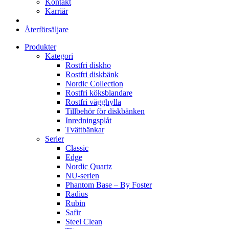
Kontakt
Karriär
Återförsäljare
Produkter
Kategori
Rostfri diskho
Rostfri diskbänk
Nordic Collection
Rostfri köksblandare
Rostfri vägghylla
Tillbehör för diskbänken
Inredningsplåt
Tvättbänkar
Serier
Classic
Edge
Nordic Quartz
NU-serien
Phantom Base – By Foster
Radius
Rubin
Safir
Steel Clean