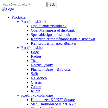
Sök
Produkter
Rostfri diskbänk
Opal Standarddiskbänk
Opal Måttanpassad diskbänk
Specialdesignad diskbänk
Kantprofiler för måttanpassade diskbänkar
Kantprofiler för specialbänkar
Rostfri diskho
Edge
Radius
Titan
Nordic Quartz
Phantom Base – By Foster
Safir
NU-serien
Classic
Zirkon
Rubin
Rostfri köksblandare
Harmonized K2/K2P Square
Steel Harmonized K2 & K2P