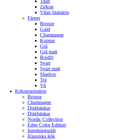
Titan
Zirkon
Vilan Stainless
Färger
Bronze
Guld
Champagne
Koppar
Grå
Grå matt
Rostfri
Svart
Svart matt
Shadow
Trä
Vit
Köksinspiration
Bronze
Champagne
Diskbänkar
Diskbänkar
Nordic Collection
Edge Color Edition
Inredningsplåt
Klassiska kök