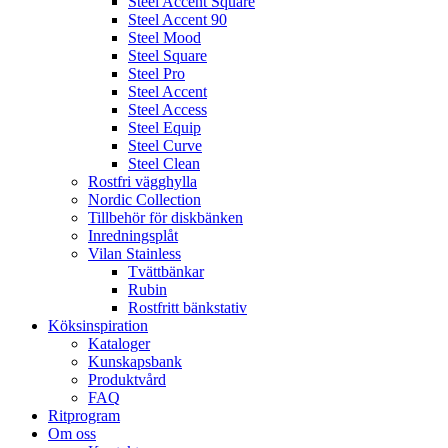
Steel Accent Square
Steel Accent 90
Steel Mood
Steel Square
Steel Pro
Steel Accent
Steel Access
Steel Equip
Steel Curve
Steel Clean
Rostfri vägghylla
Nordic Collection
Tillbehör för diskbänken
Inredningsplåt
Vilan Stainless
Tvättbänkar
Rubin
Rostfritt bänkstativ
Köksinspiration
Kataloger
Kunskapsbank
Produktvård
FAQ
Ritprogram
Om oss