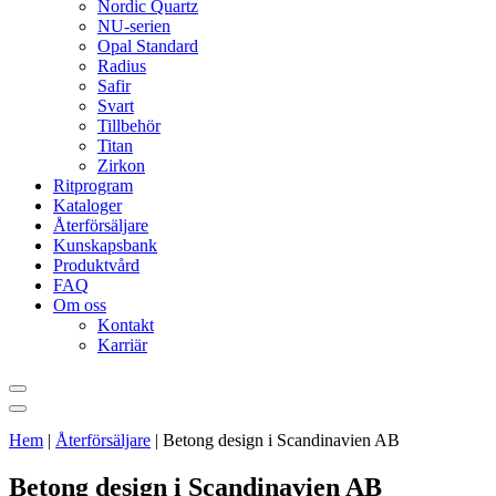
Nordic Quartz
NU-serien
Opal Standard
Radius
Safir
Svart
Tillbehör
Titan
Zirkon
Ritprogram
Kataloger
Återförsäljare
Kunskapsbank
Produktvård
FAQ
Om oss
Kontakt
Karriär
Hem
|
Återförsäljare
|
Betong design i Scandinavien AB
Betong design i Scandinavien AB