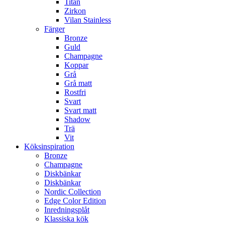
Titan
Zirkon
Vilan Stainless
Färger
Bronze
Guld
Champagne
Koppar
Grå
Grå matt
Rostfri
Svart
Svart matt
Shadow
Trä
Vit
Köksinspiration
Bronze
Champagne
Diskbänkar
Diskbänkar
Nordic Collection
Edge Color Edition
Inredningsplåt
Klassiska kök