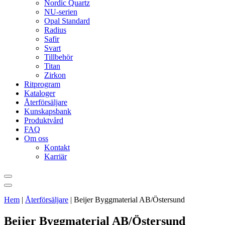
Nordic Quartz
NU-serien
Opal Standard
Radius
Safir
Svart
Tillbehör
Titan
Zirkon
Ritprogram
Kataloger
Återförsäljare
Kunskapsbank
Produktvård
FAQ
Om oss
Kontakt
Karriär
Hem
|
Återförsäljare
|
Beijer Byggmaterial AB/Östersund
Beijer Byggmaterial AB/Östersund