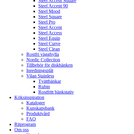
Steel Accent Square
Steel Accent 90
Steel Mood
Steel Square
Steel Pro
Steel Accent
Steel Access
Steel Equip
Steel Curve
Steel Clean
Rostfri vägghylla
Nordic Collection
Tillbehör för diskbänken
Inredningsplåt
Vilan Stainless
Tvättbänkar
Rubin
Rostfritt bänkstativ
Köksinspiration
Kataloger
Kunskapsbank
Produktvård
FAQ
Ritprogram
Om oss