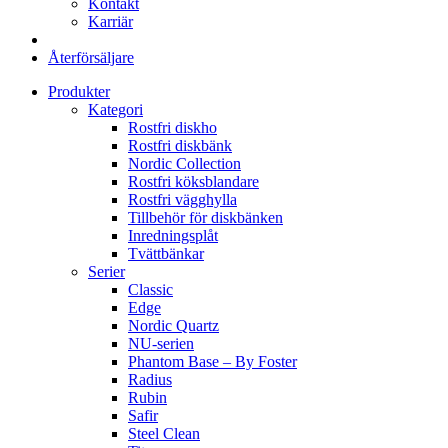
Kontakt
Karriär
Återförsäljare
Produkter
Kategori
Rostfri diskho
Rostfri diskbänk
Nordic Collection
Rostfri köksblandare
Rostfri vägghylla
Tillbehör för diskbänken
Inredningsplåt
Tvättbänkar
Serier
Classic
Edge
Nordic Quartz
NU-serien
Phantom Base – By Foster
Radius
Rubin
Safir
Steel Clean