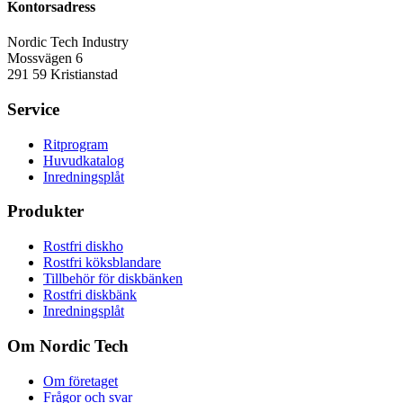
Kontorsadress
Nordic Tech Industry
Mossvägen 6
291 59 Kristianstad
Service
Ritprogram
Huvudkatalog
Inredningsplåt
Produkter
Rostfri diskho
Rostfri köksblandare
Tillbehör för diskbänken
Rostfri diskbänk
Inredningsplåt
Om Nordic Tech
Om företaget
Frågor och svar