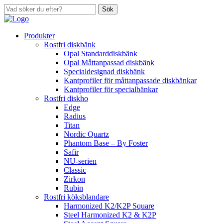
Sök
Produkter
Rostfri diskbänk
Opal Standarddiskbänk
Opal Måttanpassad diskbänk
Specialdesignad diskbänk
Kantprofiler för måttanpassade diskbänkar
Kantprofiler för specialbänkar
Rostfri diskho
Edge
Radius
Titan
Nordic Quartz
Phantom Base – By Foster
Safir
NU-serien
Classic
Zirkon
Rubin
Rostfri köksblandare
Harmonized K2/K2P Square
Steel Harmonized K2 & K2P