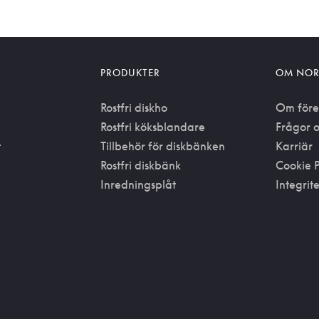
PRODUKTER
OM NOR
Rostfri diskho
Om före
Rostfri köksblandare
Frågor o
t
Tillbehör för diskbänken
Karriär
Rostfri diskbänk
Cookie P
Inredningsplåt
Integrit