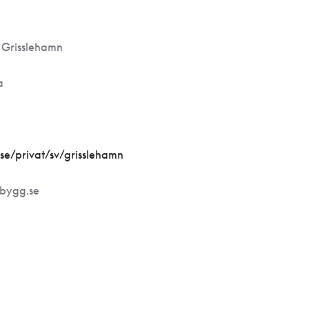
 Grisslehamn
a
se/privat/sv/grisslehamn
rbygg.se