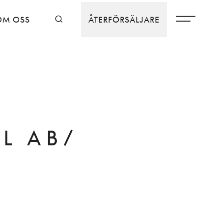
OM OSS
ÅTERFÖRSÄLJARE
L AB/