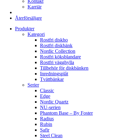
Kontakt
Karriär
Återförsäljare
Produkter
Kategori
Rostfri diskho
Rostfri diskbänk
Nordic Collection
Rostfri köksblandare
Rostfri vägghylla
Tillbehör för diskbänken
Inredningsplåt
Tvättbänkar
Serier
Classic
Edge
Nordic Quartz
NU-serien
Phantom Base – By Foster
Radius
Rubin
Safir
Steel Clean