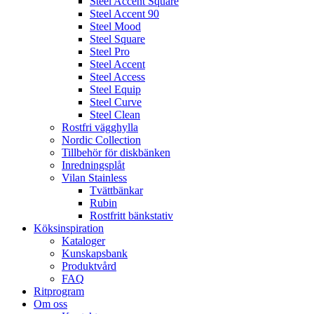
Steel Accent Square
Steel Accent 90
Steel Mood
Steel Square
Steel Pro
Steel Accent
Steel Access
Steel Equip
Steel Curve
Steel Clean
Rostfri vägghylla
Nordic Collection
Tillbehör för diskbänken
Inredningsplåt
Vilan Stainless
Tvättbänkar
Rubin
Rostfritt bänkstativ
Köksinspiration
Kataloger
Kunskapsbank
Produktvård
FAQ
Ritprogram
Om oss