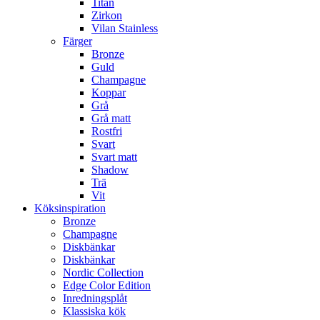
Titan
Zirkon
Vilan Stainless
Färger
Bronze
Guld
Champagne
Koppar
Grå
Grå matt
Rostfri
Svart
Svart matt
Shadow
Trä
Vit
Köksinspiration
Bronze
Champagne
Diskbänkar
Diskbänkar
Nordic Collection
Edge Color Edition
Inredningsplåt
Klassiska kök