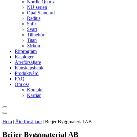
Nordic Quartz
NU-serien
Opal Standard
Radius
Safir
Svart
Tillbehör
Titan
Zirkon
Ritprogram
Kataloger
Återförsäljare
Kunskapsbank
Produktvård
FAQ
Om oss
Kontakt
Karriär
Hem
|
Återförsäljare
|
Beijer Byggmaterial AB
Beijer Byggmaterial AB