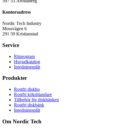
597 53 Åtvidaberg
Kontorsadress
Nordic Tech Industry
Mossvägen 6
291 59 Kristianstad
Service
Ritprogram
Huvudkatalog
Inredningsplåt
Produkter
Rostfri diskho
Rostfri köksblandare
Tillbehör för diskbänken
Rostfri diskbänk
Inredningsplåt
Om Nordic Tech