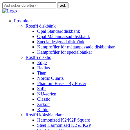
Sök
Produkter
Rostfri diskbänk
Opal Standarddiskbänk
Opal Måttanpassad diskbänk
Specialdesignad diskbänk
Kantprofiler för måttanpassade diskbänkar
Kantprofiler för specialbänkar
Rostfri diskho
Edge
Radius
Titan
Nordic Quartz
Phantom Base – By Foster
Safir
NU-serien
Classic
Zirkon
Rubin
Rostfri köksblandare
Harmonized K2/K2P Square
Steel Harmonized K2 & K2P