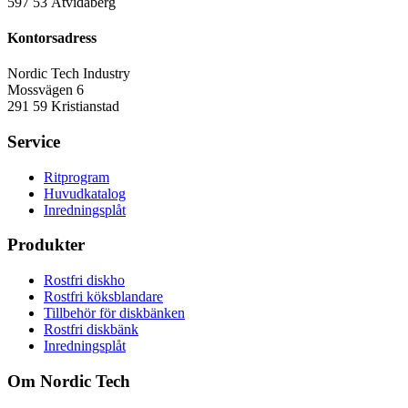
597 53 Åtvidaberg
Kontorsadress
Nordic Tech Industry
Mossvägen 6
291 59 Kristianstad
Service
Ritprogram
Huvudkatalog
Inredningsplåt
Produkter
Rostfri diskho
Rostfri köksblandare
Tillbehör för diskbänken
Rostfri diskbänk
Inredningsplåt
Om Nordic Tech