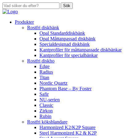
Sök
Produkter
Rostfri diskbänk
Opal Standarddiskbänk
Opal Måttanpassad diskbänk
Specialdesignad diskbänk
Kantprofiler för måttanpassade diskbänkar
Kantprofiler för specialbänkar
Rostfri diskho
Edge
Radius
Titan
Nordic Quartz
Phantom Base – By Foster
Safir
NU-serien
Classic
Zirkon
Rubin
Rostfri köksblandare
Harmonized K2/K2P Square
Steel Harmonized K2 & K2P