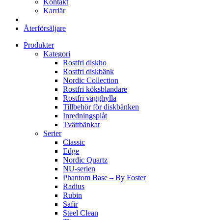
Kontakt
Karriär
Återförsäljare
Produkter
Kategori
Rostfri diskho
Rostfri diskbänk
Nordic Collection
Rostfri köksblandare
Rostfri vägghylla
Tillbehör för diskbänken
Inredningsplåt
Tvättbänkar
Serier
Classic
Edge
Nordic Quartz
NU-serien
Phantom Base – By Foster
Radius
Rubin
Safir
Steel Clean