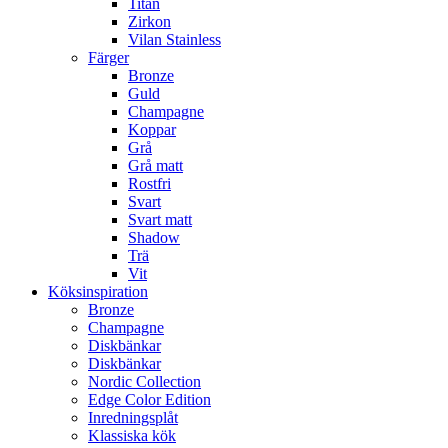
Titan
Zirkon
Vilan Stainless
Färger
Bronze
Guld
Champagne
Koppar
Grå
Grå matt
Rostfri
Svart
Svart matt
Shadow
Trä
Vit
Köksinspiration
Bronze
Champagne
Diskbänkar
Diskbänkar
Nordic Collection
Edge Color Edition
Inredningsplåt
Klassiska kök