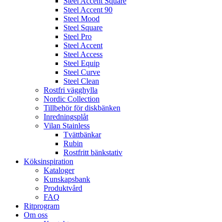
Steel Accent Square
Steel Accent 90
Steel Mood
Steel Square
Steel Pro
Steel Accent
Steel Access
Steel Equip
Steel Curve
Steel Clean
Rostfri vägghylla
Nordic Collection
Tillbehör för diskbänken
Inredningsplåt
Vilan Stainless
Tvättbänkar
Rubin
Rostfritt bänkstativ
Köksinspiration
Kataloger
Kunskapsbank
Produktvård
FAQ
Ritprogram
Om oss