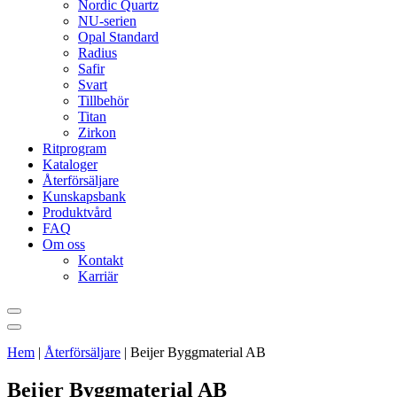
Nordic Quartz
NU-serien
Opal Standard
Radius
Safir
Svart
Tillbehör
Titan
Zirkon
Ritprogram
Kataloger
Återförsäljare
Kunskapsbank
Produktvård
FAQ
Om oss
Kontakt
Karriär
Hem
|
Återförsäljare
|
Beijer Byggmaterial AB
Beijer Byggmaterial AB