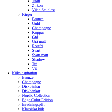
Titan
Zirkon
Vilan Stainless
Färger
Bronze
Guld
Champagne
Koppar
Grå
Grå matt
Rostfri
Svart
Svart matt
Shadow
Trä
Vit
Köksinspiration
Bronze
Champagne
Diskbänkar
Diskbänkar
Nordic Collection
Edge Color Edition
Inredningsplåt
Klassiska kök