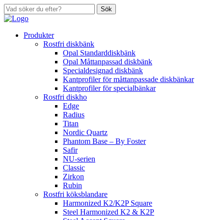
Sök
Produkter
Rostfri diskbänk
Opal Standarddiskbänk
Opal Måttanpassad diskbänk
Specialdesignad diskbänk
Kantprofiler för måttanpassade diskbänkar
Kantprofiler för specialbänkar
Rostfri diskho
Edge
Radius
Titan
Nordic Quartz
Phantom Base – By Foster
Safir
NU-serien
Classic
Zirkon
Rubin
Rostfri köksblandare
Harmonized K2/K2P Square
Steel Harmonized K2 & K2P