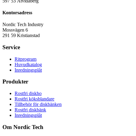
597 53 Åtvidaberg
Kontorsadress
Nordic Tech Industry
Mossvägen 6
291 59 Kristianstad
Service
Ritprogram
Huvudkatalog
Inredningsplåt
Produkter
Rostfri diskho
Rostfri köksblandare
Tillbehör för diskbänken
Rostfri diskbänk
Inredningsplåt
Om Nordic Tech