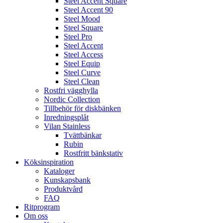
Steel Accent Square
Steel Accent 90
Steel Mood
Steel Square
Steel Pro
Steel Accent
Steel Access
Steel Equip
Steel Curve
Steel Clean
Rostfri vägghylla
Nordic Collection
Tillbehör för diskbänken
Inredningsplåt
Vilan Stainless
Tvättbänkar
Rubin
Rostfritt bänkstativ
Köksinspiration
Kataloger
Kunskapsbank
Produktvård
FAQ
Ritprogram
Om oss