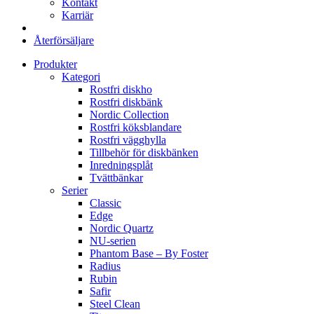
Kontakt
Karriär
Återförsäljare
Produkter
Kategori
Rostfri diskho
Rostfri diskbänk
Nordic Collection
Rostfri köksblandare
Rostfri vägghylla
Tillbehör för diskbänken
Inredningsplåt
Tvättbänkar
Serier
Classic
Edge
Nordic Quartz
NU-serien
Phantom Base – By Foster
Radius
Rubin
Safir
Steel Clean