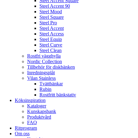
Steel Accent Square
Steel Accent 90
Steel Mood
Steel Square
Steel Pro
Steel Accent
Steel Access
Steel Equip
Steel Curve
Steel Clean
Rostfri vägghylla
Nordic Collection
Tillbehör för diskbänken
Inredningsplåt
Vilan Stainless
Tvättbänkar
Rubin
Rostfritt bänkstativ
Köksinspiration
Kataloger
Kunskapsbank
Produktvård
FAQ
Ritprogram
Om oss