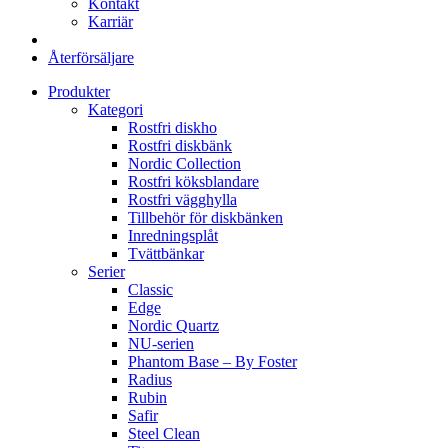
Kontakt
Karriär
Återförsäljare
Produkter
Kategori
Rostfri diskho
Rostfri diskbänk
Nordic Collection
Rostfri köksblandare
Rostfri vägghylla
Tillbehör för diskbänken
Inredningsplåt
Tvättbänkar
Serier
Classic
Edge
Nordic Quartz
NU-serien
Phantom Base – By Foster
Radius
Rubin
Safir
Steel Clean