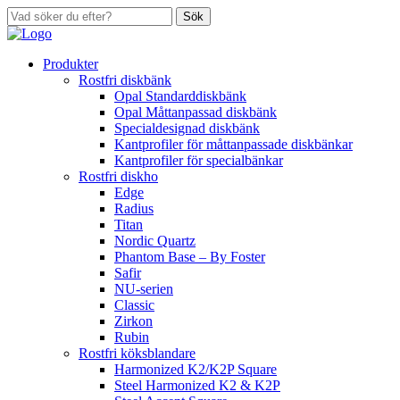
Sök
Produkter
Rostfri diskbänk
Opal Standarddiskbänk
Opal Måttanpassad diskbänk
Specialdesignad diskbänk
Kantprofiler för måttanpassade diskbänkar
Kantprofiler för specialbänkar
Rostfri diskho
Edge
Radius
Titan
Nordic Quartz
Phantom Base – By Foster
Safir
NU-serien
Classic
Zirkon
Rubin
Rostfri köksblandare
Harmonized K2/K2P Square
Steel Harmonized K2 & K2P