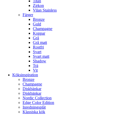
Titan
Zirkon
Vilan Stainless
Färger
Bronze
Guld
Champagne
Koppar
Grå
Grå matt
Rostfri
Svart
Svart matt
Shadow
Trä
Vit
Köksinspiration
Bronze
Champagne
Diskbänkar
Diskbänkar
Nordic Collection
Edge Color Edition
Inredningsplåt
Klassiska kök