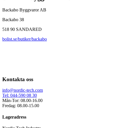
Backabo Byggvaror AB
Backabo 38
518 90 SANDARED
bolist.se/butiker/backabo
Kontakta oss
info@nordic-tech.com
Tel: 044-590 08 30
Mån-Tor: 08.00-16.00
Fredag: 08.00-15.00
Lageradress