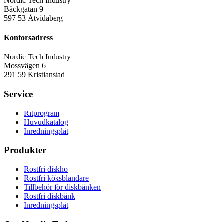
Nordic Tech Industry
Bäckgatan 9
597 53 Åtvidaberg
Kontorsadress
Nordic Tech Industry
Mossvägen 6
291 59 Kristianstad
Service
Ritprogram
Huvudkatalog
Inredningsplåt
Produkter
Rostfri diskho
Rostfri köksblandare
Tillbehör för diskbänken
Rostfri diskbänk
Inredningsplåt