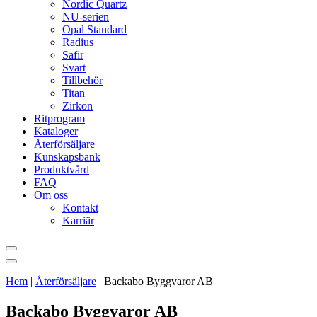
Nordic Quartz
NU-serien
Opal Standard
Radius
Safir
Svart
Tillbehör
Titan
Zirkon
Ritprogram
Kataloger
Återförsäljare
Kunskapsbank
Produktvård
FAQ
Om oss
Kontakt
Karriär
Hem
|
Återförsäljare
|
Backabo Byggvaror AB
Backabo Byggvaror AB