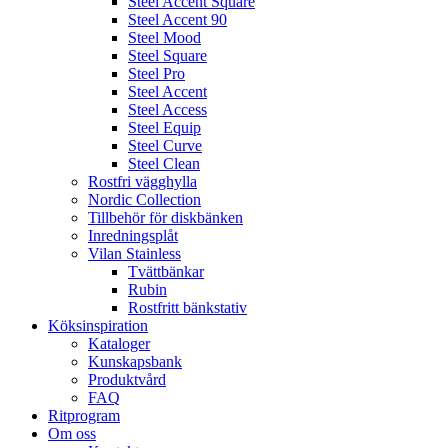
Steel Accent Square
Steel Accent 90
Steel Mood
Steel Square
Steel Pro
Steel Accent
Steel Access
Steel Equip
Steel Curve
Steel Clean
Rostfri vägghylla
Nordic Collection
Tillbehör för diskbänken
Inredningsplåt
Vilan Stainless
Tvättbänkar
Rubin
Rostfritt bänkstativ
Köksinspiration
Kataloger
Kunskapsbank
Produktvård
FAQ
Ritprogram
Om oss