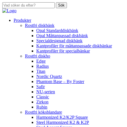
Sök
Produkter
Rostfri diskbänk
Opal Standarddiskbänk
Opal Måttanpassad diskbänk
Specialdesignad diskbänk
Kantprofiler för måttanpassade diskbänkar
Kantprofiler för specialbänkar
Rostfri diskho
Edge
Radius
Titan
Nordic Quartz
Phantom Base – By Foster
Safir
NU-serien
Classic
Zirkon
Rubin
Rostfri köksblandare
Harmonized K2/K2P Square
Steel Harmonized K2 & K2P