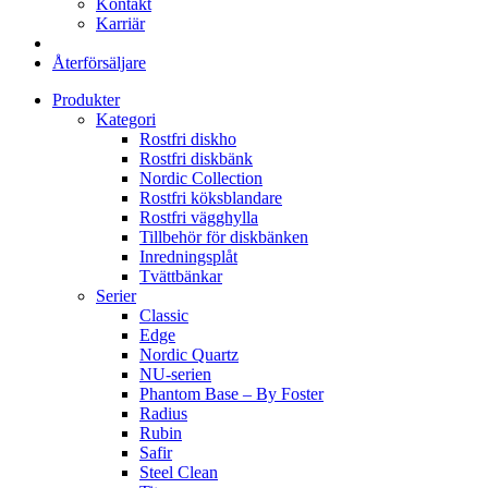
Kontakt
Karriär
Återförsäljare
Produkter
Kategori
Rostfri diskho
Rostfri diskbänk
Nordic Collection
Rostfri köksblandare
Rostfri vägghylla
Tillbehör för diskbänken
Inredningsplåt
Tvättbänkar
Serier
Classic
Edge
Nordic Quartz
NU-serien
Phantom Base – By Foster
Radius
Rubin
Safir
Steel Clean