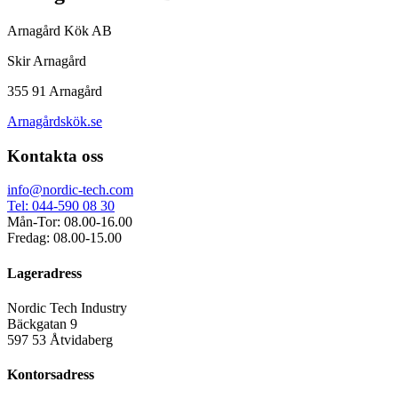
Arnagård Kök AB
Skir Arnagård
355 91 Arnagård
Arnagårdskök.se
Kontakta oss
info@nordic-tech.com
Tel: 044-590 08 30
Mån-Tor: 08.00-16.00
Fredag: 08.00-15.00
Lageradress
Nordic Tech Industry
Bäckgatan 9
597 53 Åtvidaberg
Kontorsadress