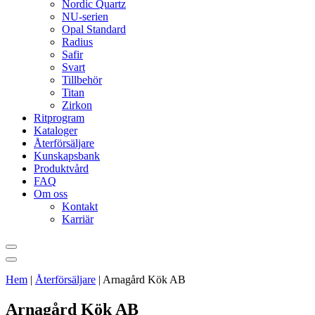
Nordic Quartz
NU-serien
Opal Standard
Radius
Safir
Svart
Tillbehör
Titan
Zirkon
Ritprogram
Kataloger
Återförsäljare
Kunskapsbank
Produktvård
FAQ
Om oss
Kontakt
Karriär
Hem
|
Återförsäljare
|
Arnagård Kök AB
Arnagård Kök AB