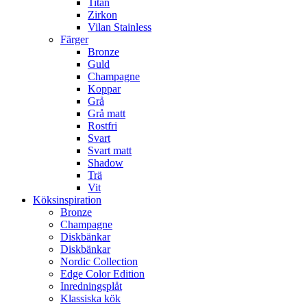
Titan
Zirkon
Vilan Stainless
Färger
Bronze
Guld
Champagne
Koppar
Grå
Grå matt
Rostfri
Svart
Svart matt
Shadow
Trä
Vit
Köksinspiration
Bronze
Champagne
Diskbänkar
Diskbänkar
Nordic Collection
Edge Color Edition
Inredningsplåt
Klassiska kök