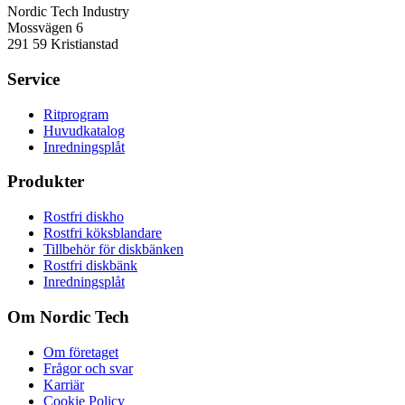
Nordic Tech Industry
Mossvägen 6
291 59 Kristianstad
Service
Ritprogram
Huvudkatalog
Inredningsplåt
Produkter
Rostfri diskho
Rostfri köksblandare
Tillbehör för diskbänken
Rostfri diskbänk
Inredningsplåt
Om Nordic Tech
Om företaget
Frågor och svar
Karriär
Cookie Policy