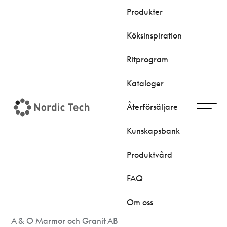
Produkter
Köksinspiration
Ritprogram
Hem
|
Återförsäljare
|
A & O Marmor och Granit AB
Kataloger
Återförsäljare
Kunskapsbank
A & O MARMOR OCH
GRANIT AB
Produktvård
FAQ
Om oss
A & O Marmor och Granit AB